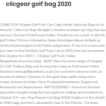
clicgear golf bag 2020
CDN$ 73.28 Clicgear Golf Push Cart Cigar Holder. Habe das Bag nur 3x benutzt. Cobra Cart Bag Ultralight is another premium cart bag that you can buy. ClicGear 4.0 golf push trolley; Should you use a push or electric golf trolley? Picture Information. Beim Hinzufügen dieses Artikels zu Ihrem Einkaufswagen ist ein Fehler aufgetreten. If you’re in a hurry and just want to find the Best Golf Push Cart in 2020, then we recommend the Clicgear 4.0. 2020 5 - Clicgear Golf Push Trolley Rangefinder/Accessory Bag - NEW! View the entire range of Clicgear 3.5 Golf Trolleys, Bags and Accessories today at Authorised Online Stockists www.golfgeardirect.co.uk Our customers deserve more, so we plan to deliver. Attaches to the upper bag saddle using velcro straps. Antworten finden Sie in Produktinformationen, Fragen und Antworten und Rezensionen. 4897052020607. I found out the hard way when I bought a bag that was made for a riding cart instead of my Clicgear 3.5+ cart. Ping Pioneer Cart Bag (2020) Quality is in the details in PING bags, and that’s abundantly clear in the Pioneer. The items works perfectly, and your stand bag will align. JasonPetermann 39 Posted December 16, 2020… Es gibt nichts Schlimmeres, als eine Tasche, die immer umfällt. No. This cart gives a dense console also handles along with Clicgear attendant tabs to combine whatever you require to create your game extra cushily. You may also like. OUNONA Regenschirm Mount St?nder verstellbar Outdoor Schirmhalter für Bike Elektro-... LIOOBO Schirmhalterung Teleskop Verstellbarer Regenschirm-Halter für Fahrrad Kinder... LIOOBO Schirmhalter Multifunktions Regenschirm Bar Halterung Schuhhalter für Fahrra... Um die Gesamtbewertung der Sterne und die prozentuale Aufschlüsselung nach Sternen zu berechnen, verwenden wir keinen einfachen Durchschnitt. The Rovic is an exciting new collection of push carts that offers outstanding quality and design at a great price.The RV1S is our *NEW Swivel compact push cart.. Am oberen Ende ist eine neue Teiler-System, Clubs organisiert und gestaffelt, um Lärm zu reduzieren hält. The great Clicgear RV1C is a fresh golf cart that includes a nice design along with a thick shape. Customised. With that in mind, the Callaway Golf 2020 Hyperlite Zero Lightweight Stand Bag is a product that you need to consider if you’re in the market for a new golf bag. Free shipping for many products! CDN$ 44.48 Clicgear Push Cart Cooler Bag. Colour. Sowohl dieser Trolley-Typ von Clicgear als auch andere gibt es in verschiedenen Farben, damit Sie sich für Ihre Lieblingsfarbe entscheiden können. 220 € 82380 Peißenberg. Bitte stellen Sie sicher, dass Sie eine korrekte Frage eingegeben haben. Gift Center. Sie können Ihre Frage bearbeiten oder sie trotzdem veröffentlichen. Clicgear B3 Golf Bag-Black in Cart Bags. Most customers receive within 7-9 days . Opens image gallery. A brand new release for 2020, the Cobra Ultralight Cart Bag comes in 7 different color options and contains 14 dividers, one for each club. Refined and upgraded through the years. Skip to main content.ca. I love coming here, staff are ace, dead friendly, chatty and knowledgeable. Designed to Increase Manueverability; Highly Robust Resilient Parts; … The Bag Boy Quad Junior, Clicgear RV3J, and US Kids Golf Youth 3 Wheel Push Cart are designed with juniors in mind. Keep a steady pace on the course with new golf bags & carts from Golf Town. Back To Top. Black . Folded Size When folded down, some carts are significantly more compact than others. 4.6 out of 5 stars 73. Find many great new & used options and get the best deals for Clicgear USA Model 4.0 CGC400 Black Push/Pull Golf Cart 2020 (Free Shipping) at the best online … Clicgear Model 4.0 Push Cart. at the best online prices at eBay! Members; 0 5 posts; Feedback. Reply to this topic; Start new topic; Recommended Posts. Top Rated Seller Top Rated Seller. Um die Tasche zu sichern und verschleißfrei, haben wir eine einzigartige Gummiband-System, um die Tasche zu wiegen. Top Rated Seller Top Rated Seller. Authorized Dealer. Rezension aus Kanada am 1. Improved for 2019, the Clicgear Model 6+ Resort Cart, is still leading innovation in the rental cart market. 10 "Durchmesser oben mit voller Länge Club Teiler Einzigartige Doppel Hang Top-Design, Einzigartige No-Twist unten entwickelt, um mit allen Modellen der Clicgear Carts intergrate aber auch auf anderen Marken passend Warenkorb Gummierte Strap-Schutz verhindert Schäden durch Gurte Warenkorb, In voller Länge regen Abdeckung und Reiseblende inklusive Transportgriff für leichtes Anheben, Gummifuss Warenkorb Grund Easy-Push-Balltasche, 10 Funktionstaschen Abnehmbare Kühltasche, Gratis-Lieferung für Ihre erste Bestellung, Vorherige Seite verwandter Gesponserter Produkte, Nächste Seite verwandter Gesponserter Produkte, Rezension aus dem Vereinigten Königreich vom 8. Golf is much more than a game, it is an experience. Great golf cart bag . The Clicgear Bag Cozy is designed to make your stand bag fit more securely on Clicgear push carts. Click to view all Clicgear products, accessories, and instructional videos. Zugelassene Drittanbieter verwenden diese Tools auch in Verbindung mit der Anzeige von Werbung durch uns. Free postage. How would you improve your cart bag? SALE: CLICGEAR GOLF BAG RAIN COVER RED COLOR FITS ALL CARTS. Add to cart. Folded Size When folded down, some carts are significantly more compact than others. Request a Free Quote. Wir sind wirklich glücklich mit dem Ergebnis. If professional golfers don't carry their clubs, why would you? Almost gone. Der Grund für die B3 war die Nachfrage von Kunden für uns, um eine Tasche, die die Qualität und Design ihrer Wagen abgestimmt zu machen. The benchmark for all four wheel push carts. The Clicgear Model 4.0 is the latest update of our very successful three wheel golf pushcart design. C $37.85. That being said, some of the larger and smaller bags can look a bit goofy perched on the cart. More storage, easier access to important pockets, new features or perhaps a total reimagination of the golf bag? The premium of four wheeled carts. We have added several improvements to the original design to make this the best model ever. 4897052020607. eBay Product ID (ePID) 9011402685. Color. Easy transaction, product as described and shipped on schedule. GTIN. The golf bag is strapped to the cart using the adjustable bungee cords on the upper and lower bag brackets. Verkaufe hier ein Quasi neues Golfbag der Firma Titleist. Mouse over to Zoom-Click to enlarge. Buy It Now. Clicgear Model 8 Wheel Kit. Winner of the Reddot design award and further improved for 2019. Based out of Hong Kong and in distribution worldwide, Clickgear has been turning heads and winning awards in the push cart space for more than a decade. $271.00. Ships from United States. 4.6 out of 5 stars 183. We have added several improvements to the original design to make this the best model ever. Would like to see a rangefinder pocket, Rezension aus Kanada am 27. Sie kennen den 3.5+ Trolley von clicgear?Dann werden Sie von seinem Nachfolger Modell 4.0 Push-Trolley, der neusten, überarbeiteten Version, mit neuen, modernen matten Farben, mehr als begeistert sein!Seine hochwertig verarbeitete, pulverbeschichtete Aluminium-Konstruktion ist leicht und langlebig. Last one. Best "off the shelf" golf shop in the area. This bag is really a prefect match for the Clicgear cart! Clicgear has added several improvements to the original design to make this the best model ever. NEW Clicgear Golf 2020 Model 4.0 Push / Pull Cart For Bag - Pick the Color! The cart looks and works great in this role. 15. The Console has a new lid lock feature so it won't open over bumps and hills. September 2015. When you are walking a long, hilly golf course at noon on a hot and humid day in August, an ultralight bag can be a blessing. Packed with brand new improved features and technology! It’s an impressive piece of kit and one of the best golf trolley bags 2020 has to offer. Clicgear model 3.0 preowned replacement wheels for golf push cart Buy one or all three. 24.09.2020. The biggest selling point of this bag is the lightweight design. Nachdem Sie Produktseiten oder Suchergebnisse angesehen haben, finden Sie hier eine einfache Möglichkeit, diese Seiten wiederzufinden. 1 offer from CDN$ 81.35. 4935 … At just 2.5 pounds, you’ll barely feel the weight of … From the Manufacturer. Clicgear Model 8 Pack Bag. NOTE: Due to high demand, this cart is currently sold out. über einen günstigeren Preis informieren? Titleist Golfbag Golftrolley clicgear 3.0 top Zustand Golf. thl9077 0 Posted December 7, 2020. thl9077. Among the best cart bags for 2020, you’ll find some of all of the above and then some. We will always choose the best materials and stand behind what we build. Despite its size, it weighs in at just 2.7kg. Write a Review: Product Sku: M5660: Color: Select Option(s) Above. Clicgear is a registered trademark of Clicgear Industrial Design (Hong Kong) Ltd. By thl9077, December 7, 2020 in Golf Bags/Carts/Headcovers. September 2015. Golf Club Cart Bags; Shoe Care & Accessories See All 19 Departments. Roger Davidson. These include New lid lock, adjustable upper saddle, silicone straps, adjustable front wheel, umbrella tube strap, improved scorecard & pencil holder. 4 ... Clicgear Golf 2018 Full Length Waterproof Golf Bag Rain Cover. Die B3-Tasche verfügt über robuste Konstruktion und verkauft Gummistandfüße, um sie aufrecht zu halten. Wir verwenden Cookies und ähnliche Tools, um Ihr Einkaufserlebnis zu verbessern, um unsere Dienste anzubieten, um zu verstehen, wie die Kunden unsere Dienste nutzen, damit wir Verbesserungen vornehmen können, und um Werbung anzuzeigen. 2020 Clicgear Bag Cozy Black NEW. Rangefinder Bag. Golf Bags; Ball Markers; All Items; Custom Logo Golf Gear. Clicgear is a registered trademark of Clicgear Industrial Design (Hong Kong) Ltd. Hinzufügen war nicht erfolgreich. 41" - 53" Adjustable Shaft Design that Fits Any