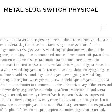
METAL SLUG SWITCH PHYSICAL
Menu
Vuoi vedere la versione inglese? You’re not alone. No worries! Check out the entire Metal Slug Franchise here! Metal Slug 3 on physical disc for the PlayStation 4. 18 August, 2020 A Metal Slug collaboration with the mobile game Jetpack Joyride was announced. Inoltre, deve disporre di spazio libero sufficiente e deve essere stata impostata per consentire i download automatici. Limited to 2,500 copies available. You’ve probably purchase the NEOGEO Metal Slug game in the Nintendo Switch eShop and trying to figure out how to add a second player in the game, even going to Metal Slug settings looking for Two Player mode it won’t help. Spin-off games include a third-person shooter to commemorate the 10th anniversary of the series and a tower defense game for the mobile platform. On the other hand, Metal Slug is currently not a very relevant franchise, even if SNK has expressed interest in developing a new entry in the series. Morden, brought back into power, was attempting another coup d'état, but government forces got wind of the plot beforehand and pre-empted the impending assault. Currently, Metal Slug 2 is my favorite of the ones released. This week’s Switch eShop charts are as follows: All Games 1. Buy METAL SLUG Bundle. Stai uscendo dal sito di Nintendo of Europe. Standard edition is limited to 1,500 copies available worldwide. Metal Slug per Nintendo Switch. Stardew Valley 10. In 2017! Ultimate, Policy sulla privacy del sito e del My Nintendo Store, My Nintendo Store: Termini e condizioni generali di vendita. The rebellion orchestrated by General Morden to bring about a new global regime is now history, and order and peace has begun to return to the world. FINAL FANTASY VII and FINAL FANTASY VIII Remastered will unite in a twin-pack physical release for the Nintendo Switch... 13 Oct 16, 2020 at 10:12 AM by T-hug. Potrai controllare i dettagli e finalizzare l'acquisto nella prossima schermata. Grazie per aver visitato il sito Nintendo! Like R-Type, Metal Slug had a "gimmick" that set it apart from other, similar shooters, and that was the Metal Slug itself; a cute, almost anthropomorphic mini tank that could jump and crouch. You can also play up to 4 players mode in Metal Slug, just add a new controllers either another pair of Joy-Con or a Pro Controller. Per usufruire dei servizi online devi creare un account Nintendo e accettare il relativo Accordo. All'acquisto di questi contenuti si applica l'Accordo per l’account Nintendo. Se l’account Nintendo è impostato su un paese diverso, i dettagli di questa offerta potrebbero variare (per esempio, il prezzo sarà mostrato nella valuta locale). Limited Run Games Reveals Remaining PS Vita Titles. Inoltre, la difficoltà è stata modificata spostando i boss e tramite altri accorgimenti. Wth, it was only 2.99 but I still can't get a refund. Link 4 September, 2019 SNK's Official Discord Server is now live! Se i fondi non sono ancora stati collegati, sarà possibile farlo durante l’acquisto. Titolo non giocabile prima della data di uscita: {{releaseDate}} . Scopri questo straordinario videogioco, un vero capolavoro che ha segnato una generazione! Per i giochi che usano lo streaming tramite cloud, è possibile scaricare solo l'applicazione gratuita di avvio del software. Scott Pilgrim vs. Metal Slug 3 Featured News PS Vita . Instrumental in squashing Morden's rebel forces, Marco and Tarma of the Peregrine Falcon Strike Force are ordered to lead t… METAL SLUG X è uno sparatutto d'azione pubblicato da SNK nel 1999. You’ve probably purchase the NEOGEO Metal Slug game in the Nintendo Switch eShop and trying to figure out how to add a second player in the game, even going to Metal Slug settings looking for Two Player mode it won’t help. The Metal Slug Anthology Classic Edition includes: Metal Slug Anthology (PS4) Functional Classic NEO GEO Shockbox The shockbox holds your game case! Dopo che il pagamento è andato a buon fine, il contenuto viene scaricato sulla console collegata con il tuo account Nintendo, o con il tuo Nintendo Network ID nel caso in cui tu stia utilizzando una console Wii U o una console della famiglia Nintendo 3DS. All Rights Reserved. I dettagli di questa offerta sono validi per gli utenti che effettuano l'accesso con un account Nintendo impostato sullo stesso paese di questo sito. Cooking Simulator 9. Items included in this package. Metal Slug 4: Game Info Game: Metal Slug File Name: mslug.zip File Size: 12.57 MB Genre: Shooter System: Neo Geo Downloads: 2,028,100 Rating: (4.85 /5, 7,112 votes) Top 25 Neo Geo ROMs. Inoltre, la difficoltà è stata modificata spostando i boss e tramite altri accorgimenti. {{ regularPrice }}{{ lowestPrice }}. I dettagli di questa offerta sono si basano sulle impostazioni del paese del tuo account Nintendo. Region free. A partire da: Hope this instruction help you activate the 2 players mode in Metal Slug Switch version. Super Smash Bros. Region free. Â©SNK CORPORATION ALL RIGHTS RESERVED. Si applica la Policy sulla privacy dell'account Nintendo. $7.99. Controlli: FRECCIA DX: Muovere a destra FRECCIA SX: Muovere a Sinistra CONTROL: Sparare SHIFT: Saltare You’re not alone. Per maggiori informazioni, visita la sezione Servizio al consumatore. Durante un panel al PAX East, la SNK ha annunciato il ritorno di Metal Slug XX.Al momento si sa ben poco sul titolo, a parte che verrà rilasciato in estate e sarà disponibile in digital delivery sul Playstation Store.. Metal Slug XX non è altro che una versione rivista di Metal Slug 7, uscito originariamente per PSP e Nintendo DS.MSXX uscì poi su Xbox 360 mediante Xbox Live e su PSP. They fight to defeat General Donald Morden, in an effort to take back their stolen weapon known as the "METAL SLUG". Includes Metal Slug, Metal Slug 3, and Metal Slug X. We’ve also been also trying to figure it out how to make it work and after an hour of looking for solution. Assicurati che la tua console disponga di abbastanza spazio libero. Si tratta di una versione rielaborata di METAL SLUG 2, con l'aggiunta di nuove armi e nemici. I hope we get Metal Slug X eventually -- to me that one is the absolute best (Metal Slug 2 remix with MS3's game engine and weapon selection, among other things.) We’ve finally come up with a solution. The player could find the Slug in the game's levels and it allowed a huge boost in power. Metal Slug 3 is a very hard game, so be prepared to die a lot at first. Per avviare l’acquisto è necessario effettuare il login utilizzando l’account Nintendo e il Nintendo Network ID. - “METAL SLUG 2”, the 2nd entry in SNK’s emblematic 2D run & gun action shooting game returns to the battlefield on the Steam gaming platform! Questi contenuti sono venduti da Nintendo of Europe GmbH. ACA NEOGEO METAL SLUG X Console: Nintendo Switch Data di uscita: 05/10/2017. La modalità multiplayer richiede un controller compatibile per ogni giocatore. Per i preordini, il pagamento viene prelevato automaticamente a partire da 7 giorni prima della data di uscita. Unplayable to us inverted heathens. $7.99. Naturalmente, qualsiasi informazione da te fornita nel sondaggio sarà trattata con riservatezza. Potrebbero essere necessari controller aggiuntivi, venduti separatamente. Metal Slug (Japanese: メタルスラッグ, Hepburn: Metaru Suraggu) is a series of run and gun video games originally created by Nazca Corporation before merging with SNK in 1996 after the completion of the first game in the series. The Metal Slug Anthology physical edition will be available for pre-order on September 18, 2020. Dedicando qualche minuto del tuo tempo a condividere i tuoi pensieri e le tue opinioni, ci aiuterai a migliorare il nostro sito. Classic Edition is limited to 2,000 copies available worldwide. Meanwhile, the Toaplan games will open for pre-order on September 15, 2020. La guerra secondo Metal Slug. Nintendo of Europe non si assume responsabilità per il contenuto o la sicurezza dei siti che stai per visitare. You will now be able to own a physical copy of Metal Slug … $7.99. Tutti i giochi per Nintendo Switch in saldo, Portale tornei Super Smash Bros. Mekabolt Lands On PS Vita & Switch This Week. $15.99 Add to Cart. The new Metal Slug game for console first teased in April 2019 is an action shooter that is planned for release in 2020, SNK Corporation executive director Se-Hwan Jeon announced. *Ã necessaria una connessione a Internet a banda larga. Come on Sony, step up. PlayStation 5’s UI revealed in official video. Furthermore, the series has (pixelated) blood and gore, and the characters wield military weaponry. 100 Keys Giveaway for MOBA Paragon (PC and PS4), How to Fixed Facebook Gameroom Installation Error, HITMAN – The Season Finale Game Trailer is Live, Final Fantasy XV is out in XBOX ONE and PS4, Battlefield 1 Single Player Trailer is Now Live, From there, you will now see four boxes for controller slots activation. The learning curve is steep, but once you figure out attack patterns and learn how to dodge, everything can start to click. METAL SLUG. Hades 7. Questo prodotto è munito di misure tecniche di protezione. Yesterday. Ultimate 8. La storica saga di Metal Slug è pronta a ritornare con due nuovi titoli nel corso di quest’anno.L’annuncio proviene direttamente da Jeon Se-hwan, CEO della software house koreana SNK, che ha confermato la notizia svelando alcuni dettagli sui progetti in cantiere. Per acquistare contenuti per Wii U o console della famiglia Nintendo 3DS è richiesto anche un Nintendo Network ID. As over-the-top epic as 3 is, the final stage seems to drag on and on for me. Sei stato scelto casualmente per prendere parte ad un breve sondaggio. Action, Arcade, 2D, Classic. How to Setup 2 Player Mode in Metal Slug Nintendo Switch. You have to manually activate your two joy-con grip as separate controllers in order for the game to detect the Two controllers. All'acquisto di questi contenuti si applica l'Accordo per l’account Nintendo. Arcade Archives Series Produced by HAMSTER Co. ModalitÃ portatile, ModalitÃ da t
INSCRIPTION
ABOUT
FAQ
CONTACT