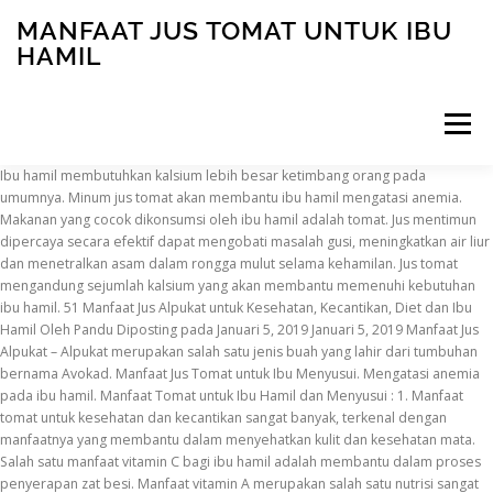
MANFAAT JUS TOMAT UNTUK IBU
HAMIL
Menu
Ibu hamil membutuhkan kalsium lebih besar ketimbang orang pada umumnya. Minum jus tomat akan membantu ibu hamil mengatasi anemia. Makanan yang cocok dikonsumsi oleh ibu hamil adalah tomat. Jus mentimun dipercaya secara efektif dapat mengobati masalah gusi, meningkatkan air liur dan menetralkan asam dalam rongga mulut selama kehamilan. Jus tomat mengandung sejumlah kalsium yang akan membantu memenuhi kebutuhan ibu hamil. 51 Manfaat Jus Alpukat untuk Kesehatan, Kecantikan, Diet dan Ibu Hamil Oleh Pandu Diposting pada Januari 5, 2019 Januari 5, 2019 Manfaat Jus Alpukat – Alpukat merupakan salah satu jenis buah yang lahir dari tumbuhan bernama Avokad. Manfaat Jus Tomat untuk Ibu Menyusui. Mengatasi anemia pada ibu hamil. Manfaat Tomat untuk Ibu Hamil dan Menyusui : 1. Manfaat tomat untuk kesehatan dan kecantikan sangat banyak, terkenal dengan manfaatnya yang membantu dalam menyehatkan kulit dan kesehatan mata. Salah satu manfaat vitamin C bagi ibu hamil adalah membantu dalam proses penyerapan zat besi. Manfaat vitamin A merupakan salah satu nutrisi sangat penting selama kehamilan. Tomat ceri, berukuran sangat kecil dan lebih kecil daripada tomat sayur, dikenal juga dengan nama tomat ranti yang memiliki tangkai buah yang panjang. Tapi untuk sekarang, kebanyakan orang lebih menyukai cara […] Jus mentimun yang dikonsumsi semasa hamil ternyata dapat menjaga kesehatan gigi dan mulut. Penggunaan tomat sendiri bisa dibuat sayuran atau dimakan langsung. Apa saja manfaat buah sukun untuk kesehatan dan apa kandungan nutrisinya, mari kita gali lebih dalam. Bahkan kemampuan pencegahannya lebih tinggi dibandingkan dengan α dan β-karoten. Tomat mengandung vitamin A cukup tinggi. Pohon Alpukat memiliki ketinggian mencapai 12 hingga 25 cm yang menghasilkan buah bulat yaitu alpukat. Berdasarkan penelitian, senyawa likopen berguna untuk menghambat pertumbuhan sel kanker endometrium, kanker paru-paru, kanker payudara. Lycopersicum esculentum) menjadi salah satu bahan masakan serta sayuran yang sangat sehat untuk Anda konsumsi. Informasi kesehatan, nutrisi, diet dan manfaat, Home » Kehamilan & Bayi » Manfaat Jus Tomat Untuk Ibu Hamil dan Janin. 1. Dengan mengonsumsi air mineral yang cukup, air dalam sayur dan buah-buahan, kamu juga akan mendapatkan cairan tubuh yang cukup. Tomat sendiri di percaya dari hasil penelitian sangat membantu mengatasi diare, serta gangguan pencernaan, hingga menjaga fungsi liver. Manfaat Jus Tomat Untuk Ibu Hamil dan Janin, Manfaat Minum Air Rebusan Daun Sirsak Untuk Kesehatan, Perut Terasa Panas Saat Hamil dan Cara Mengatasinya. Hal ini disebabkan karena perkembangan janin akan menekan pembuluh darah besar yang itu akan membuat volume pada sistem darah meluas hingga tekanan darah menurun. Ini Manfaat Bisbul untuk Kehamilan Tomat yang kini di pasaran sangat beragam macamnya. manfaat jus apel malang+wortel+tomat ada yang tw gk Terlalu sering konsumsi jus wortel tidak bagus ?! Tomat termasuk dalam buah yang padat akan kandungan nutrisi vitamin A dan C. Ini menjadi manfaat lain dari manfaat tomat untuk ibu hamil. Jika pembentukan sel darah merah tidak berfungsi dengan sempurna, ini akan mempengaruhi perkembangan janin. Makanan dan minuman yang cukup tinggi kalori, dengan kaya vitamin dan nutrisi dibutuhkan untuk membantu pertumbuhan dan perkembangan janin. Manfaat Jahe dan Lemon Untuk Diet Menurunkan Berat Badan, 10 Makanan Kaya Sumber Vitamin B3 (Niacin), 15 Merk Vitamin untuk Ibu Hamil Trimester 1, 15 Manfaat Buah Sukun dan Kandungan Nutrisinya, 10 Makanan Mengandung Banyak Vitamin B5 (Asam Pantotenat), 10 Makanan Yang Mengandung Tinggi Polifenol, credit : user PublicDomainPictures-14 @pixabay. Padahal, buah ini justru menyimpan banyak manfaat baik khususnya untuk ibu hamil. Niacinamide, juga dikenal sebagai niacin adalah enzim yang penting untuk konversi protein, karbohidrat dan lemak menjadi energi.…, Suplemen vitamin untuk ibu hamil hadir untuk membantu mencukupi kebutuhan vitamin dan mineral ibu hamil. Perlu di ketahui bahwa vitamin C membantu penyerapan zat besi hingga 30%. Ini 9 Pilihan sayuran terbaik untuk ibu hamil Beragam manfaat tomat untuk ibu hamil. Manfaat jus tomat untuk ibu hamil yang pertama adalah dapat meningkatkan daya tahan tubuh para bumil. Protein merupakan salah satu nutrisi penting untuk ibu hamil. Ini membantu pembentukan cairan amnion dan sel-sel janin menjadi lebih sempurna. Jus wortel untuk ibu hamil memiliki banyak manfaat. Hamil.co.id tidak memberikan saran medis, diagnosa, dan pengobatan. Hipotensi sangat rentan terjadi pada gangguan ibu hamil. flek kecoklatan hampir 2w padahal sudah minum obat penguat di kehamilan 6w 50-75 mg-nya di perlukan untuk membentuk plasenta, 450 mg-nya untuk membentuk sel darah merah, kemudian 200 mg-nya dibutuhkan untuk proses melahirkan. Buah ini memiliki permukaan kulit yang berbulu halus seperti beludru. Menghindari infeksi mata. Manfaat tomat untuk ibu hamil yang diketahui banyak mengandung kalsium ini sangat membantu mencegah terjadinya masalah kehamilan dan juga baik untuk perkembangan janinnya. Ibu hamil sebaiknya mendapatkan asupan kalsium 1000mg per hari. Namun masih banyak yang ragu, apakah ibu hamil boleh minum jus tomat? Tumbuhan yang memiliki ukuran tanaman sekitar 1-3 meter ini masih sekerabat dengan kentang. Membentuk Plasenta dan Sel Darah Merah. Syekh Ali Jaber: 10 Hal Terlarang bagi Orangtua pada Anak dalam Islam Berbeda dengan tomat yang memiliki rasa asam manis dan berbeda pula jika anda melihat manfaat kembang kol untuk diet, kebanyakan orang menjadikan tomat sebagai bahan dasar berbagai macam saus. Perkembangan siklus sel akan lebih baik dalam membantu pembentukan sel-sel janin. Hal ini karena tomat mengandung berbagai nutrisi dan mineral seperti karbohidrat, vitamin B, protein vitamin C, vitamin K, vitamin A, serat dan banyak lagi lainnya. Selain itu tomat juga memiliki cita rasa yang hampir mirip dengan buah, sehingga banyak juga orang memanfaatkannya sebagai jus dan minuman. Tomat sering kita gunakan sebagai bahan dapur. Penelitian menemukan bahwa kandungan likopen, kadar garam, dan bioflavanoid pada tomat membantu mengatasi tekanan darah rendah. 3. Menjaga mata agar senantiasa lembab. Namun meski ibu hamil membutuhkan nutrisi lebih besar bukan berarti dapat minum jus tomat secara berlebihan. Tomat merupakan tumbuhan asli benua Amerika. Berikut berbagai manfaat tomat bagi Ibu hamil dilihat dari kandungan nutrisi yang dimilikinya. Selain itu jika kita perhatikan, jus tomat juga menjadi menu yang selalu ada di dalam daftar menu minuman di sebuah kafe-kafe jus. Bagian dalamnya terdapat daging yang lembut seperti mentega. Untuk mendapatkan asupan nutrisi dari tomat ibu hamil tidak harus membuat jus tomat setiap hari. Berikut adalah manfaat minum jus tomat bagi ibu hamil. Tomat (Solanum lycopersicum syn. Ini karena senyawa likopen dalam tomat memiliki sifat antioksidan. Jus tomat merupakan minuman yang berasal dari salah satu olahan buah tomat. Jus buah merupakan jenis minuman yang banyak mengandung mineral, nutrisi dan vitaminnya. Bagi ibu hamil, terpenuhinya vitamin A akan membantu memperbaiki jaringan saat setelah proses persalinan dan menjaga fungsi penglihatan normal serta membantunya melawan serangan infeksi. Konsultasikan dengan dokter atau penyedia layanan kesehatan anda sebelum menggunakan salah satu tips atau perawatan di blog ini. Tomat bisa dikonsumsi baik mentah maupun matang. Membentuk sel antibodi untuk ibu hamil dan ibu janin. Kopi sering dikatakan memberikan…. Ini membantu meningkatkan gap junction antar sel. 2. Tomat sendiri di percaya dari hasil penelitian sangat membantu mengatasi diare, serta gangguan pencernaan, hingga menjaga fungsi liver. Kekurangan gizi akan menyebabkan bayinya akan memiliki berat badan yang rendah, Sehingga nasib kondisi fisik bayi nantinya cukup dipengaruhi oleh makanan sehat untuk ibu hamil yang dikonsumsinya. Artikel kali ini akan membahas bagaimana jahe dan jeruk lemon bisa menurunkan…, Vitamin B3 tersedia dalam tiga bentuk, yaitu asam nikotinat, niacinamide dan inositol hexaniacinate. ... dan tomat untuk pola makan yang sehat. Bahkan menurut sebuah penelitan dari University of Adelaide, Australia tahun 2012 mengungkapkan bahwa likopen memiliki khasiat yang hampir sama dengan obat kimia penurun kolesterol seperti statin. Jika berdasarkan kegunaan tomat ini, tentu kita dapat mengetahuinya dengan besar ukurannya. DokterSehat.Com– Tomat adalah salah satu bahan makanan yang sering kali dianggap sebagai pelengkap.Karena dianggap sebagai pelengkap, banyak orang enggan untuk mengonsumsinya dengan rutin. Meringankan kram kaki. Berikut adalah khasiat dan manfaat minum jus tomat selama kehamilan. Sekitar 35 – 75% ibu hamil mengalami kekurangan zat besi dan akan meningkat dengan bertambahnya usia kehamilan seperti yang dijelaskan oleh WHO. Tomat yang memiliki jenis buah dan sayur ini bisa menjadi alternatif bagi seorang ibu hamil. Zat besi dibutuhkan ibu hamil untuk membentuk plasenta dan sel darah merah. Selain itu, ada juga tomat sayur yang dari namanya saja sudah jelas bahwa tomat ini selayaknya sayuran yang dijadikan pelengkap sebuah masakan. Beruntung sumber makanan vitamin B5 dapat dengan mudah kita dapatkan. Berikut 15 merk vitamin untuk ibu hamil yang bisa anda dapatkan dengan mudah di apotik…, Buah sukun kaya akan karbohidrat dan mengandung sejumlah serat makanan, mineral dan vitamin. Hebatnya, baru-baru ini ditemukan manfaat tomat lainnya adalah untuk fungsi kecantikan. Proses penyerapan zat besi akan dapat dilakukan jika asupan vitamin C mencapai 30%. Pertumbuhan tulang janin menjadi tidak sempurna, Terjadi pengeroposan tulang pada ibu hamil, Turut membantu pembentukan cairan ketuban serta sel-sel janin agar lebih sempurna, Berguna juga dalam pertumbuhan jaringan dan plasenta hingga sel otak. Seorang Ibu hamil membtuhkan kandungan zat besi sekitar 200-300%. Jika dibandingkan orang lain pada umumnya yang hanya 1 g perhari, berarti ibu hamil membutuhkan 1,5 kali lebih besar daripa
INSCRIPTION
ABOUT
FAQ
CONTACT